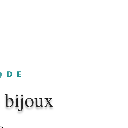
ADE
 bijoux
s