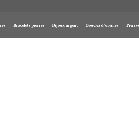
res
Bracelets pierres
Bijoux argent
Boucles d’oreilles
Pierres