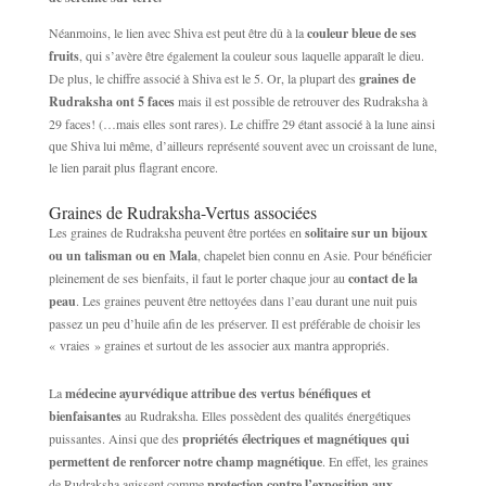
Néanmoins, le lien avec Shiva est peut être dû à la
couleur bleue de ses
fruits
, qui s’avère être également la couleur sous laquelle apparaît le dieu.
De plus, le chiffre associé à Shiva est le 5. Or, la plupart des
graines de
Rudraksha ont 5 faces
mais il est possible de retrouver des Rudraksha à
29 faces! (…mais elles sont rares). Le chiffre 29 étant associé à la lune ainsi
que Shiva lui même, d’ailleurs représenté souvent avec un croissant de lune,
le lien parait plus flagrant encore.
Graines de Rudraksha-Vertus associées
Les graines de Rudraksha peuvent être portées en
solitaire sur un bijoux
ou un talisman ou en Mala
, chapelet bien connu en Asie. Pour bénéficier
pleinement de ses bienfaits, il faut le porter chaque jour au
contact de la
peau
. Les graines peuvent être nettoyées dans l’eau durant une nuit puis
passez un peu d’huile afin de les préserver. Il est préférable de choisir les
« vraies » graines et surtout de les associer aux mantra appropriés.
La
médecine ayurvédique attribue des vertus bénéfiques et
bienfaisantes
au Rudraksha. Elles possèdent des qualités énergétiques
puissantes. Ainsi que des
propriétés électriques et magnétiques qui
permettent de renforcer notre champ magnétique
. En effet, les graines
de Rudraksha agissent comme
protection contre l’exposition aux