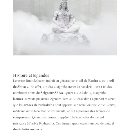
Histoire et légendes
Le terme Rudraksha est traduit en général par
« œil de Rudra » ou « œil
de Shiva »
. En effet, « rudra » signifie archer en sanskrit. Il est l’un des
nombreux noms du
Seigneur Shiva
. Quant à « Aksha », il signifie
larmes
. Il existe plusieurs légendes liées au Rudraksha: La plupart relatent
que
les arbres de rudraksha
sont apparus sur Terre lorsque le dieu Shiva,
méditant sur le bien être de l’humanité, se mit à
pleurer des larmes de
compassion
. Quand ses larmes frappèrent la terre, elles donnèrent
naissance à l’arbre Rudraksha. Ces larmes apporteraient un peu de
paix et
de sérénité sur terre.