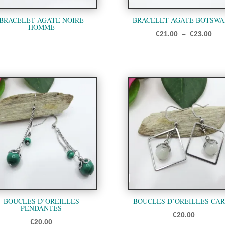
BRACELET AGATE NOIRE
BRACELET AGATE BOTSW
HOMME
Pla
€
21.00
–
€
23.00
de
prix
€21
à
€23
BOUCLES D’OREILLES
BOUCLES D’OREILLES CA
PENDANTES
€
20.00
€
20.00