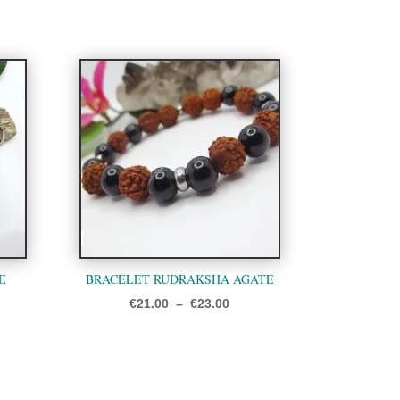
E
BRACELET RUDRAKSHA AGATE
Plage
€
21.00
–
€
23.00
de
prix :
€21.00
à