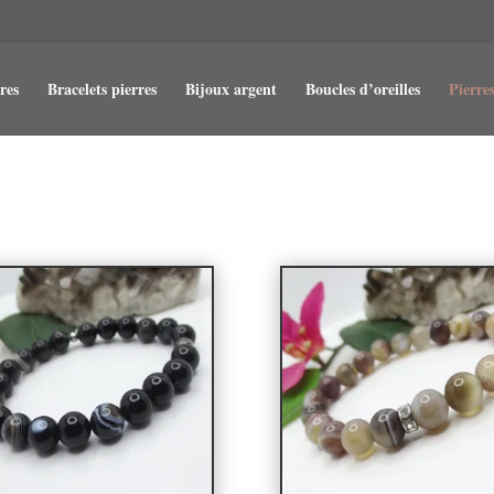
res
Bracelets pierres
Bijoux argent
Boucles d’oreilles
Pierres