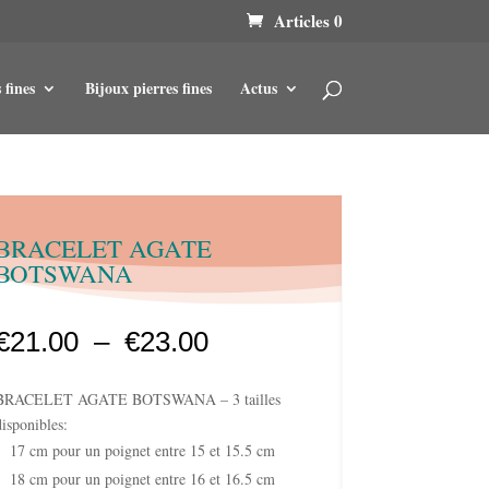
Articles 0
 fines
Bijoux pierres fines
Actus
BRACELET AGATE
BOTSWANA
Plage
€
21.00
–
€
23.00
de
prix :
BRACELET AGATE BOTSWANA – 3 tailles
€21.00
disponibles:
à
17 cm pour un poignet entre 15 et 15.5 cm
€23.00
18 cm pour un poignet entre 16 et 16.5 cm