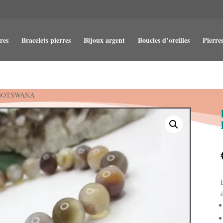
res
Bracelets pierres
Bijoux argent
Boucles d’oreilles
Pierres
 BOTSWANA