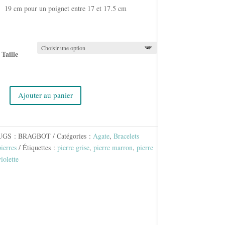
19 cm pour un poignet entre 17 et 17.5 cm
Taille
Ajouter au panier
uantité
de
BRACELET
AGATE
UGS :
BRAGBOT
Catégories :
Agate
,
Bracelets
BOTSWANA
pierres
Étiquettes :
pierre grise
,
pierre marron
,
pierre
iolette