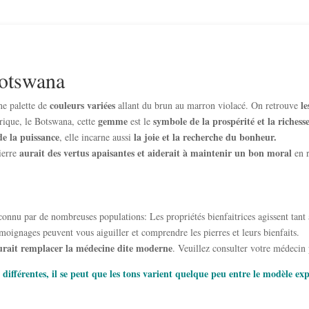
Botswana
couleurs variées
le
ne palette de
allant du brun au marron violacé. On retrouve
gemme
symbole de la prospérité et la richess
rique, le Botswana, cette
est le
de la puissance
la joie et la recherche du bonheur.
, elle incarne aussi
aurait des vertus apaisantes et aiderait à maintenir un bon moral
pierre
en 
s
reconnu par de nombreuses populations: Les propriétés bienfaitrices agissent tan
moignages peuvent vous aiguiller et comprendre les pierres et leurs bienfaits.
urait remplacer la médecine dite moderne
. Veuillez consulter votre médecin
 différentes, il se peut que les tons varient quelque peu entre le modèle ex