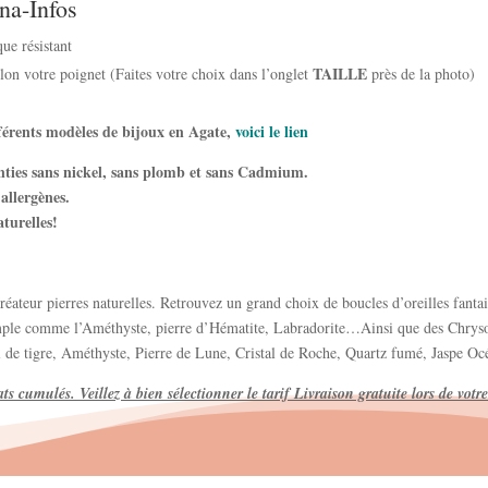
na-Infos
ue résistant
TAILLE
elon votre poignet (Faites votre choix dans l’onglet
près de la photo)
fférents modèles de bijoux en Agate,
voici le lien
nties sans nickel, sans plomb et sans Cadmium.
allergènes.
aturelles!
réateur pierres naturelles. Retrouvez un grand choix de boucles d’oreilles fantais
mple comme l’Améthyste, pierre d’Hématite, Labradorite…Ainsi que des Chrysoc
il de tigre, Améthyste, Pierre de Lune, Cristal de Roche, Quartz fumé, Jaspe Oc
ats cumulés. Veillez à bien sélectionner le tarif Livraison gratuite lors de vo