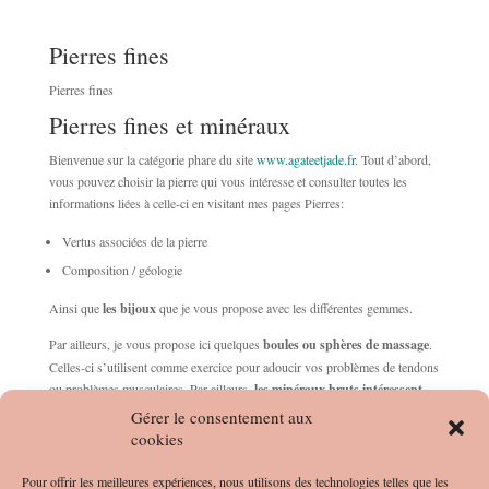
Pierres fines
Pierres fines
Pierres fines et minéraux
Bienvenue sur la catégorie phare du site
www.agateetjade.fr
. Tout d’abord,
vous pouvez choisir la pierre qui vous intéresse et consulter toutes les
informations liées à celle-ci en visitant mes pages Pierres:
Vertus associées de la pierre
Composition / géologie
Ainsi que
les bijoux
que je vous propose avec les différentes gemmes.
Par ailleurs, je vous propose ici quelques
boules ou sphères de massage
.
Celles-ci s’utilisent comme exercice pour adoucir vos problèmes de tendons
ou problèmes musculaires. Par ailleurs,
les minéraux bruts intéressent
pour leurs vertus plus intenses.
Gérer le consentement aux
cookies
En effet, je vous conseille
d’utiliser des sphères
afin de travailler sur vos
tendinopathies (appelées tendinites). Il suffit d’effectuer quelques exercices
Pour offrir les meilleures expériences, nous utilisons des technologies telles que les