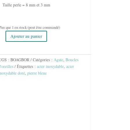
Taille perle = 8 mm et 3 mm
lus que 1 en stock (peut être commandé)
Ajouter au panier
uantité
de
BOUCLES
D'OREILLES
UGS :
BOAGBOR
Catégories :
Agate
,
Boucles
DORÉES
'oreilles
Étiquettes :
acier inoxydable
,
acier
AGATE
inoxydable doré
,
pierre bleue