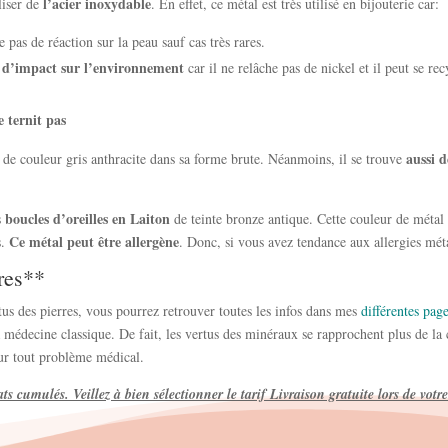
l’acier inoxydable
liser de
. En effet, ce métal est très utilisé en bijouterie car:
e pas de réaction sur la peau sauf cas très rares.
 d’impact sur l’environnement
car il ne relâche pas de nickel et il peut se rec
e ternit pas
aussi d
t de couleur gris anthracite dans sa forme brute. Néanmoins, il se trouve
boucles d’oreilles en Laiton
s
de teinte bronze antique. Cette couleur de métal
Ce métal peut être allergène
s.
. Donc, si vous avez tendance aux allergies méta
rres**
rtus des pierres, vous pourrez retrouver toutes les infos dans mes
différentes pag
médecine classique. De fait, les vertus des minéraux se rapprochent plus de la c
ur tout problème médical.
ats cumulés. Veillez à bien sélectionner le tarif Livraison gratuite lors de vo