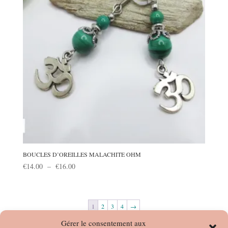
BOUCLES D’OREILLES MALACHITE OHM
Plage
€
14.00
–
€
16.00
de
prix :
€14.00
1
2
3
4
→
à
Gérer le consentement aux
€16.00
Rechercher