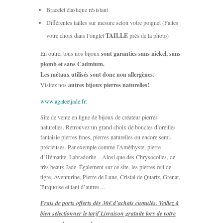
Bracelet élastique résistant
Différentes tailles sur mesure selon votre poignet (Faites
votre choix dans l’onglet
TAILLE
près de la photo)
En outre, tous nos bijoux
sont garanties sans nickel, sans
plomb et sans Cadmium.
Les métaux utilisés sont donc non allergènes.
Visitez nos
autres bijoux pierres naturelles!
www.agateetjade.fr:
Site de vente en ligne de bijoux de créateur pierres
naturelles. Retrouvez un grand choix de boucles d’oreilles
fantaisie pierres fines, pierres naturelles ou encore semi-
précieuses. Par exemple comme l’Améthyste, pierre
d’Hématite, Labradorite…Ainsi que des Chrysocolles, de
très beaux Jade. Également sur ce site, les pierres œil de
tigre, Aventurine, Pierre de Lune, Cristal de Quartz, Grenat,
Turquoise et tant d’autres…
Frais de ports offerts dès 30€ d’achats cumulés. Veillez à
bien sélectionner le tarif Livraison gratuite lors de votre