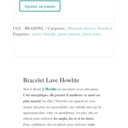
Ajouter au panier
quantité
de
BRACELET
LAVE
UGS :
BRAHOWL
Catégories :
Bracelets pierres
,
Howlite
HOWLITE
Étiquettes :
pierre blanche
,
pierre marron
,
pierre noire
Bracelet Lave Howlite
Tout d’abord,
L’Howlite
est une pierre assez méconnue.
Côté énergétique, elle permet d’améliorer sa santé au
plan mental
. En effet, l’Howlite a la capacité de vous
donner une prise de reponsabilité, une stabilité ainsi qu’un
apaisement dans votre vie quotidienne. De plus, elle est
utilisée pour renforcer
les ongles, les os et les dents
.
Pour synthétiser, elle est utilisée pour renforcer
votre