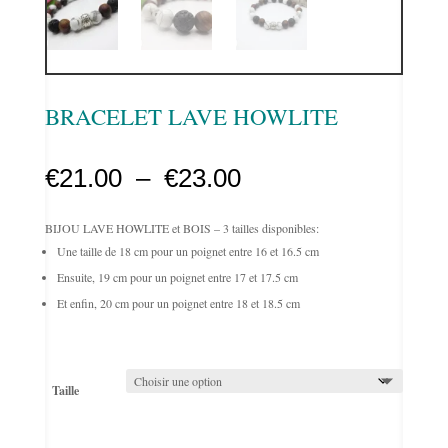
BRACELET LAVE HOWLITE
Plage
€
21.00
–
€
23.00
de
prix :
BIJOU LAVE HOWLITE et BOIS – 3 tailles disponibles:
€21.00
à
Une taille de 18 cm pour un poignet entre 16 et 16.5 cm
€23.00
Ensuite, 19 cm pour un poignet entre 17 et 17.5 cm
Et enfin, 20 cm pour un poignet entre 18 et 18.5 cm
Taille