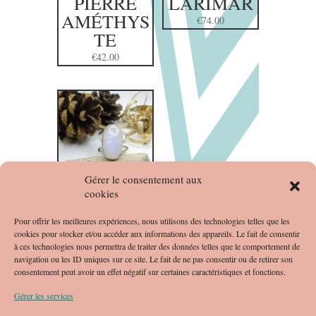
PIERRE
LARIMAR
AMÉTHYS
€
74.00
TE
€
42.00
Gérer le consentement aux
cookies
BAGUE
PIERRE DE
Pour offrir les meilleures expériences, nous utilisons des technologies telles que les
cookies pour stocker et/ou accéder aux informations des appareils. Le fait de consentir
LUNE
à ces technologies nous permettra de traiter des données telles que le comportement de
€
72.00
navigation ou les ID uniques sur ce site. Le fait de ne pas consentir ou de retirer son
consentement peut avoir un effet négatif sur certaines caractéristiques et fonctions.
Gérer les services