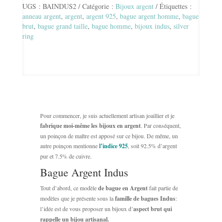
ARGENT
UGS :
BAINDUS2
Catégorie :
Bijoux argent
Étiquettes :
INDUS
anneau argent
,
argent
,
argent 925
,
bague argent homme
,
bague
brut
,
bague grand taille
,
bague homme
,
bijoux indus
,
silver
ring
Pour commencer, je suis actuellement artisan joaillier et je
fabrique moi-même les bijoux en argent
. Par conséquent,
un poinçon de maître est apposé sur ce bijou. De même, un
autre poinçon mentionne
l’indice 925
, soit 92.5% d’argent
pur et 7.5% de cuivre.
Bague Argent Indus
Tout d’abord, ce modèle
de bague en Argent
fait partie de
modèles que je présente sous la
famille de bagues Indus
:
l’idée est de vous proposer un bijoux d’
aspect brut qui
rappelle un bijou artisanal.