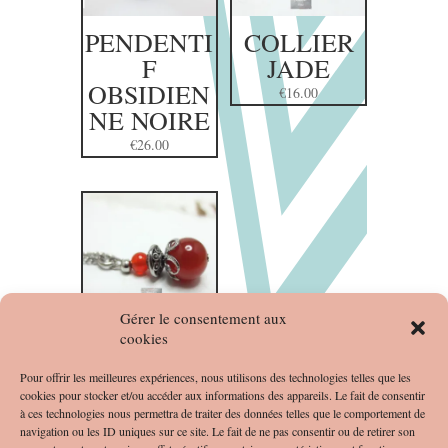
PENDENTI
COLLIER
F
JADE
OBSIDIEN
€
16.00
NE NOIRE
€
26.00
Gérer le consentement aux
cookies
COLLIER
CORNALI
Pour offrir les meilleures expériences, nous utilisons des technologies telles que les
cookies pour stocker et/ou accéder aux informations des appareils. Le fait de consentir
NE
à ces technologies nous permettra de traiter des données telles que le comportement de
€
16.00
navigation ou les ID uniques sur ce site. Le fait de ne pas consentir ou de retirer son