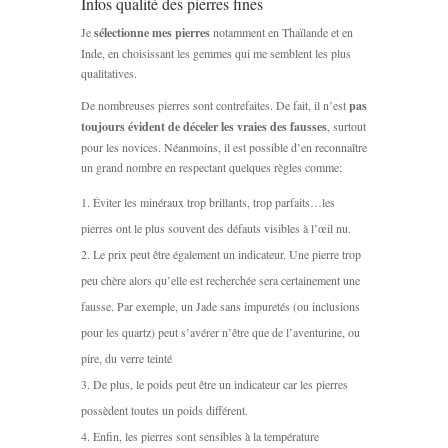
Infos qualité des pierres fines
Je
sélectionne mes pierres
notamment en Thaïlande et en
Inde, en choisissant les gemmes qui me semblent les plus
qualitatives.
De nombreuses pierres sont contrefaites. De fait, il n’est
pas
toujours évident de déceler les vraies des fausses
, surtout
pour les novices. Néanmoins, il est possible d’en reconnaître
un grand nombre en respectant quelques règles comme:
Éviter les minéraux trop brillants, trop parfaits…les
pierres ont le plus souvent des défauts visibles à l’œil nu.
Le prix peut être également un indicateur. Une pierre trop
peu chère alors qu’elle est recherchée sera certainement une
fausse. Par exemple, un Jade sans impuretés (ou inclusions
pour les quartz) peut s’avérer n’être que de l’aventurine, ou
pire, du verre teinté
De plus, le poids peut être un indicateur car les pierres
possèdent toutes un poids différent.
Enfin, les pierres sont sensibles à la température