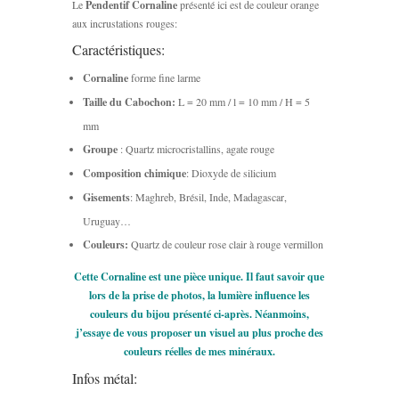
Le
Pendentif Cornaline
présenté ici est de couleur orange
aux incrustations rouges:
Caractéristiques:
Cornaline
forme fine larme
Taille du Cabochon:
L = 20 mm / l = 10 mm / H = 5
mm
Groupe
: Quartz microcristallins, agate rouge
Composition chimique
: Dioxyde de silicium
Gisements
: Maghreb, Brésil, Inde, Madagascar,
Uruguay…
Couleurs:
Quartz de couleur rose clair à rouge vermillon
Cette Cornaline est une pièce unique. Il faut savoir que
lors de la prise de photos, la lumière influence les
couleurs du bijou présenté ci-après. Néanmoins,
j’essaye de vous proposer un visuel au plus proche des
couleurs réelles de mes minéraux.
Infos métal: