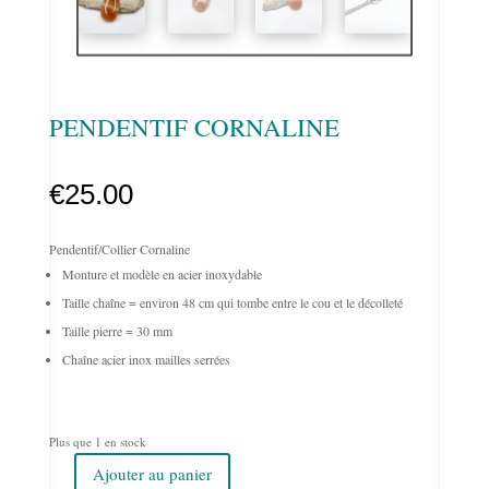
PENDENTIF CORNALINE
€
25.00
Pendentif/Collier Cornaline
Monture et modèle en acier inoxydable
Taille chaîne = environ 48 cm qui tombe entre le cou et le décolleté
Taille pierre = 30 mm
Chaîne acier inox mailles serrées
Plus que 1 en stock
Ajouter au panier
quantité