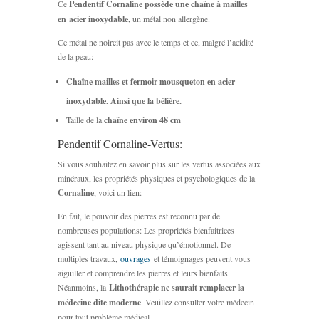
Ce
Pendentif Cornaline possède une chaîne à mailles
en
acier inoxydable
, un métal non allergène.
Ce métal ne noircit pas avec le temps et ce, malgré l’acidité
de la peau:
Chaîne mailles et fermoir mousqueton en acier
inoxydable. Ainsi que la bélière.
Taille de la
chaîne environ 48 cm
Pendentif Cornaline-Vertus:
Si vous souhaitez en savoir plus sur les vertus associées aux
minéraux, les propriétés physiques et psychologiques de la
Cornaline
, voici un lien:
En fait, le pouvoir des pierres est reconnu par de
nombreuses populations: Les propriétés bienfaitrices
agissent tant au niveau physique qu’émotionnel. De
multiples travaux,
ouvrages
et témoignages peuvent vous
aiguiller et comprendre les pierres et leurs bienfaits.
Néanmoins, la
Lithothérapie ne saurait remplacer la
médecine dite moderne
. Veuillez consulter votre médecin
pour tout problème médical.