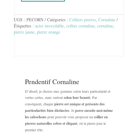
de
PENDENTIF
CORNALINE
UGS :
PECORN
Catégories :
Colliers pierres
,
Cornaline
Étiquettes :
acier inoxydable
,
collier cornaline
,
cornaline
,
pierre jaune
,
pierre orange
Pendentif Cornaline
D’abord, je choisis mes gemmes selon leurs particularité et
vertus certes, mais surtout
selon leur beauté
. Par
conséquent, chaque
pierre est unique et présente des
particularités bien distinctes
. Je
perce ensuite moi-même
les cabochons
pour pouvoir vous proposer un
collier en
pierres naturelles sobre et élégant
, où la pierre joue le
premier rôle.