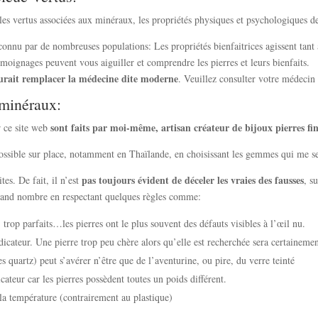
 les vertus associées aux minéraux, les propriétés physiques et psychologiques d
reconnu par de nombreuses populations: Les propriétés bienfaitrices agissent tan
moignages peuvent vous aiguiller et comprendre les pierres et leurs bienfaits.
urait remplacer la médecine dite moderne
. Veuillez consulter votre médecin
 minéraux:
sont faits par moi-même, artisan créateur de bijoux pierres fin
r ce site web
ossible sur place, notamment en Thaïlande, en choisissant les gemmes qui me se
pas toujours évident de déceler les vraies des fausses
es. De fait, il n’est
, s
 grand nombre en respectant quelques règles comme:
 trop parfaits…les pierres ont le plus souvent des défauts visibles à l’œil nu.
dicateur. Une pierre trop peu chère alors qu’elle est recherchée sera certaineme
s quartz) peut s’avérer n’être que de l’aventurine, ou pire, du verre teinté
cateur car les pierres possèdent toutes un poids différent.
à la température (contrairement au plastique)