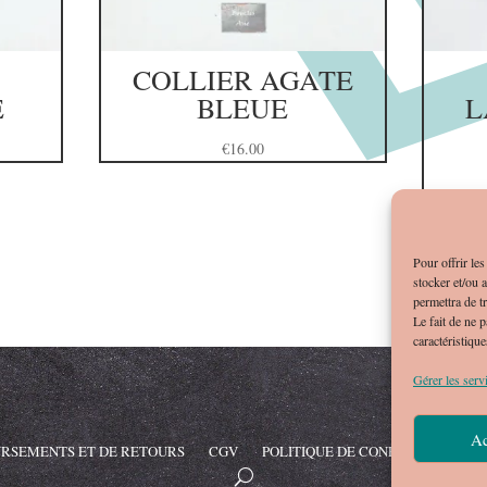
COLLIER AGATE
E
BLEUE
L
€
16.00
Pour offrir le
stocker et/ou 
permettra de t
Le fait de ne 
caractéristique
Gérer les serv
Ac
URSEMENTS ET DE RETOURS
CGV
POLITIQUE DE CONFIDENTIALITÉ