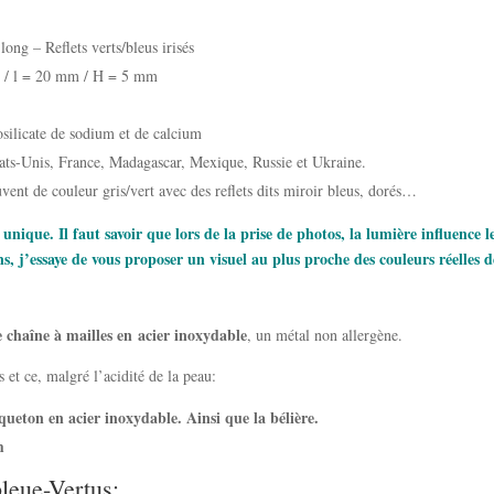
ong – Reflets verts/bleus irisés
/ l = 20 mm / H = 5 mm
silicate de sodium et de calcium
tats-Unis, France, Madagascar, Mexique, Russie et Ukraine.
vent de couleur gris/vert avec des reflets dits miroir bleus, dorés…
unique. Il faut savoir que lors de la prise de photos, la lumière influence l
, j’essaye de vous proposer un visuel au plus proche des couleurs réelles
 chaîne à mailles en
acier inoxydable
, un métal non allergène.
 et ce, malgré l’acidité de la peau:
ueton en acier inoxydable. Ainsi que la bélière.
m
bleue-Vertus: