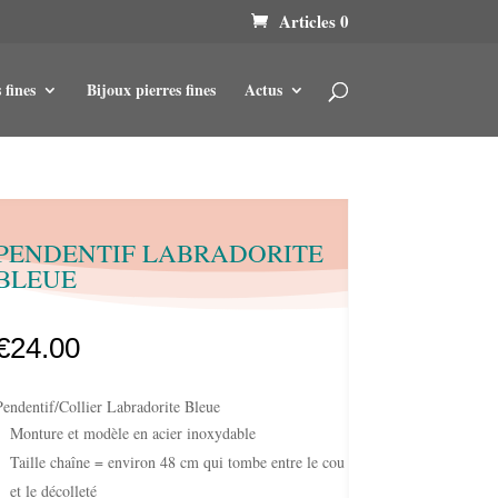
Articles 0
 fines
Bijoux pierres fines
Actus
PENDENTIF LABRADORITE
BLEUE
€
24.00
Pendentif/Collier Labradorite Bleue
Monture et modèle en acier inoxydable
Taille chaîne = environ 48 cm qui tombe entre le cou
et le décolleté