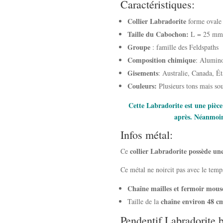
Caractéristiques:
Collier Labradorite
forme ovale l
Taille du Cabochon:
L = 25 mm 
Groupe
: famille des Feldspaths
Composition chimique
: Alumino
Gisements
: Australie, Canada, É
Couleurs:
Plusieurs tons mais sou
Cette Labradorite est une pièce 
après. Néanmoins
Infos métal:
collier Labradorite possède une
Ce
Ce métal ne noircit pas avec le temps
Chaîne mailles et fermoir mousq
chaîne environ 48 c
Taille de la
Pendentif Labradorite 