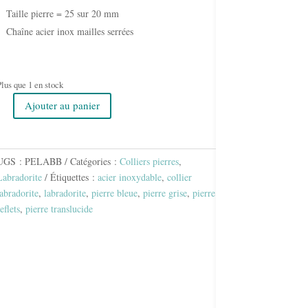
Taille pierre = 25 sur 20 mm
Chaîne acier inox mailles serrées
lus que 1 en stock
Ajouter au panier
uantité
de
PENDENTIF
LABRADORITE
UGS :
PELABB
Catégories :
Colliers pierres
,
BLEUE
Labradorite
Étiquettes :
acier inoxydable
,
collier
labradorite
,
labradorite
,
pierre bleue
,
pierre grise
,
pierre
eflets
,
pierre translucide