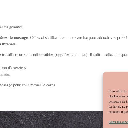
érentes gemmes.
hères de massage
. Celles-ci s’utilisent comme exercice pour adoucir vos probl
 intenses.
 travailler sur vos tendinopathies (appelées tendinites). Il suffit d’effectuer que
5 mn d’exercices.
malade.
massage
pour vous masser le corps.
Pour offrir le
stocker et/ou 
permettra de t
Le fait de ne 
caractéristique
Gérer les serv