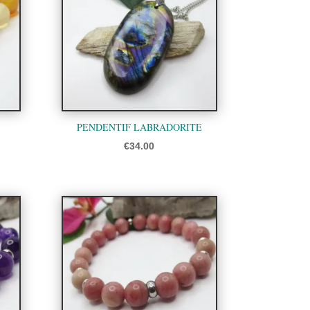
PENDENTIF LABRADORITE
ge
€
34.00
 :
.00
.00