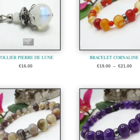
COLLIER PIERRE DE LUNE
BRACELET CORNALINE
Pla
€
16.00
€
19.00
–
€
21.00
de
prix
€19
à
€21