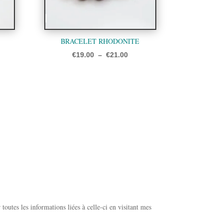
BRACELET RHODONITE
ge
Plage
€
19.00
–
€
21.00
de
 :
prix :
.00
€19.00
à
.00
€21.00
toutes les informations liées à celle-ci en visitant mes