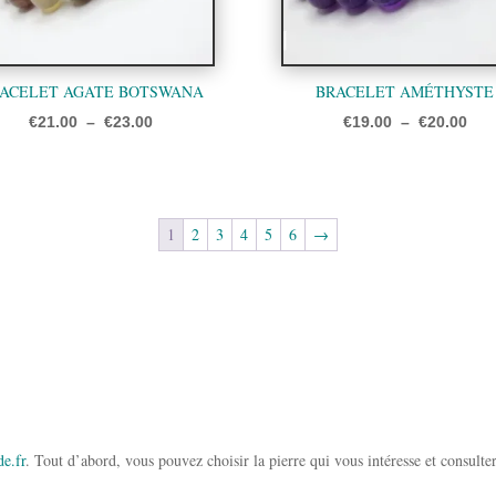
ACELET AGATE BOTSWANA
BRACELET AMÉTHYSTE
Plage
Pla
€
21.00
–
€
23.00
€
19.00
–
€
20.00
de
de
prix :
prix
€21.00
€19
1
2
3
4
5
6
→
à
à
€23.00
€20
e.fr
. Tout d’abord, vous pouvez choisir la pierre qui vous intéresse et consulter 