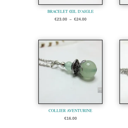
BRACELET ŒIL D’AIGLE
Plage
€
23.00
–
€
24.00
de
prix :
€23.00
à
€24.00
COLLIER AVENTURINE
€
16.00