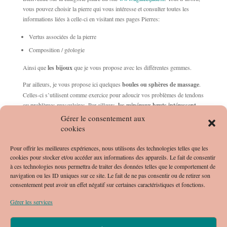
vous pouvez choisir la pierre qui vous intéresse et consulter toutes les
informations liées à celle-ci en visitant mes pages Pierres:
Vertus associées de la pierre
Composition / géologie
Ainsi que
les bijoux
que je vous propose avec les différentes gemmes.
Par ailleurs, je vous propose ici quelques
boules ou sphères de massage
.
Celles-ci s’utilisent comme exercice pour adoucir vos problèmes de tendons
ou problèmes musculaires. Par ailleurs,
les minéraux bruts intéressent
pour leurs vertus plus intenses.
Gérer le consentement aux
cookies
En effet, je vous conseille
d’utiliser des sphères
afin de travailler sur vos
tendinopathies (appelées tendinites). Il suffit d’effectuer quelques exercices
Pour offrir les meilleures expériences, nous utilisons des technologies telles que les
réguliers en faisant tourner les boules de pierres fines entre vos doigts.
cookies pour stocker et/ou accéder aux informations des appareils. Le fait de consentir
Vous devriez ressentir une sensation de chaleur après 15 mn d’exercices.
à ces technologies nous permettra de traiter des données telles que le comportement de
Cela pourra vous permettre de renforcer votre tendon malade.
navigation ou les ID uniques sur ce site. Le fait de ne pas consentir ou de retirer son
consentement peut avoir un effet négatif sur certaines caractéristiques et fonctions.
De fait, vous pourrez également utiliser
les boules de massage
pour vous
masser le corps.
Gérer les services