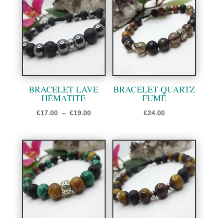
€17.00
à
€19.00
BRACELET LAVE
BRACELET QUARTZ
HÉMATITE
FUMÉ
Plage
€
17.00
–
€
19.00
€
24.00
de
prix :
€17.00
à
€19.00