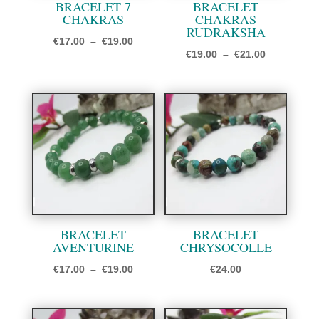
BRACELET 7
BRACELET
CHAKRAS
CHAKRAS
RUDRAKSHA
Plage
€
17.00
–
€
19.00
Plage
€
19.00
–
€
21.00
de
de
prix :
prix :
€17.00
€19.00
à
à
€19.00
€21.00
BRACELET
BRACELET
AVENTURINE
CHRYSOCOLLE
Plage
€
17.00
–
€
19.00
€
24.00
de
prix :