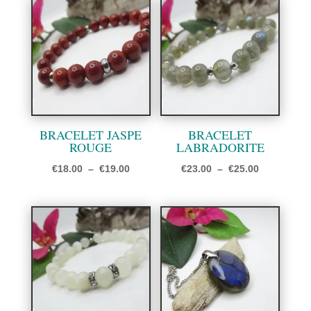
BRACELET JASPE
BRACELET
ROUGE
LABRADORITE
Plage
Plage
€
18.00
–
€
19.00
€
23.00
–
€
25.00
de
de
prix :
prix :
€18.00
€23.00
à
à
€19.00
€25.00