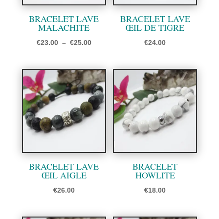
BRACELET LAVE
BRACELET LAVE
MALACHITE
ŒIL DE TIGRE
Plage
€
23.00
–
€
25.00
€
24.00
de
prix :
€23.00
à
€25.00
BRACELET LAVE
BRACELET
ŒIL AIGLE
HOWLITE
€
26.00
€
18.00