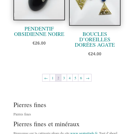
PENDENTIF
OBSIDIENNE NOIRE
BOUCLES
D’OREILLES
€
26.00
DORÉES AGATE
€
24.00
←
1
2
3
4
5
6
→
Pierres fines
Pierres fines
Pierres fines et minéraux
Bienvenue sur la catégorie phare du site
www.agateetjade.fr
. Tout d’abord,