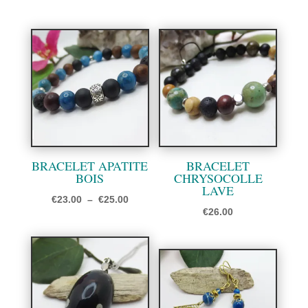
BRACELET APATITE
BRACELET
BOIS
CHRYSOCOLLE
LAVE
Plage
€
23.00
–
€
25.00
€
26.00
de
prix :
€23.00
à
€25.00