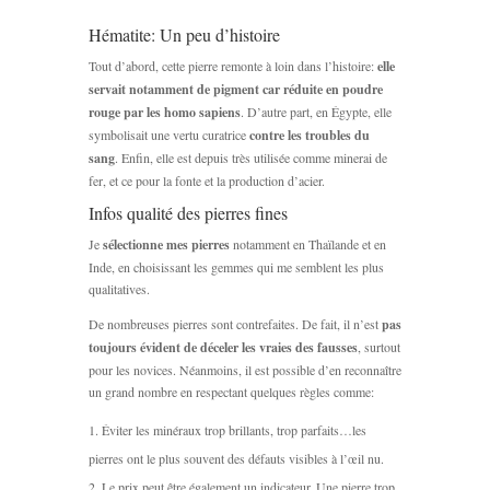
Hématite: Un peu d’histoire
Tout d’abord, cette pierre remonte à loin dans l’histoire:
elle
servait notamment de pigment car réduite en poudre
rouge par les homo sapiens
. D’autre part, en Égypte, elle
symbolisait une vertu curatrice
contre les troubles du
sang
. Enfin, elle est depuis très utilisée comme minerai de
fer, et ce pour la fonte et la production d’acier.
Infos qualité des pierres fines
Je
sélectionne mes pierres
notamment en Thaïlande et en
Inde, en choisissant les gemmes qui me semblent les plus
qualitatives.
De nombreuses pierres sont contrefaites. De fait, il n’est
pas
toujours évident de déceler les vraies des fausses
, surtout
pour les novices. Néanmoins, il est possible d’en reconnaître
un grand nombre en respectant quelques règles comme:
Éviter les minéraux trop brillants, trop parfaits…les
pierres ont le plus souvent des défauts visibles à l’œil nu.
Le prix peut être également un indicateur. Une pierre trop