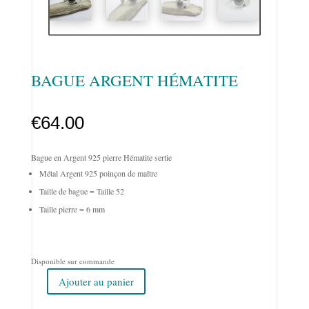
BAGUE ARGENT HÉMATITE
€
64.00
Bague en Argent 925 pierre Hématite sertie
Métal Argent 925 poinçon de maître
Taille de bague = Taille 52
Taille pierre = 6 mm
Disponible sur commande
Ajouter au panier
quantité
de