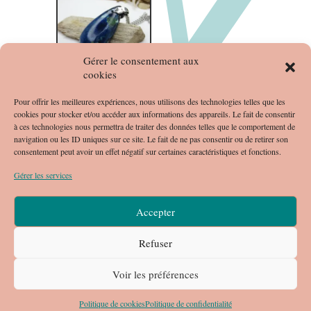
Gérer le consentement aux
cookies
COLLIER
CHRYSOC
Pour offrir les meilleures expériences, nous utilisons des technologies telles que les
cookies pour stocker et/ou accéder aux informations des appareils. Le fait de consentir
OLLE
à ces technologies nous permettra de traiter des données telles que le comportement de
€
30.00
navigation ou les ID uniques sur ce site. Le fait de ne pas consentir ou de retirer son
consentement peut avoir un effet négatif sur certaines caractéristiques et fonctions.
Gérer les services
Accepter
Refuser
Voir les préférences
Articles 0
Politique de cookies
Politique de confidentialité