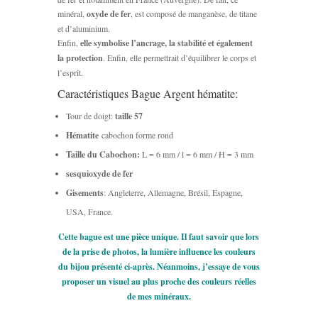
minéral,
oxyde de fer
, est composé de manganèse, de titane
et d’aluminium.
Enfin,
elle symbolise l’ancrage, la stabilité et également
la protection
. Enfin, elle permettrait d’équilibrer le corps et
l’esprit.
Caractéristiques Bague Argent hématite:
Tour de doigt:
taille 57
Hématite
cabochon forme rond
Taille du Cabochon:
L = 6 mm / l = 6 mm / H = 3 mm
sesquioxyde de fer
Gisements
: Angleterre, Allemagne, Brésil, Espagne,
USA, France.
Cette bague est une pièce unique. Il faut savoir que lors
de la prise de photos, la lumière influence les couleurs
du bijou présenté ci-après. Néanmoins, j’essaye de vous
proposer un visuel au plus proche des couleurs réelles
de mes minéraux.