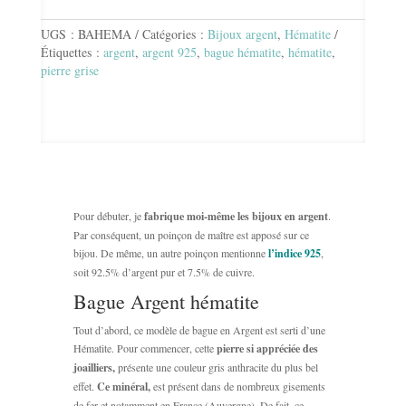
BAGUE
ARGENT
UGS :
BAHEMA
Catégories :
Bijoux argent
,
Hématite
HÉMATITE
Étiquettes :
argent
,
argent 925
,
bague hématite
,
hématite
,
pierre grise
Pour débuter, je
fabrique moi-même les bijoux en argent
.
Par conséquent, un poinçon de maître est apposé sur ce
bijou. De même, un autre poinçon mentionne
l’indice 925
,
soit 92.5% d’argent pur et 7.5% de cuivre.
Bague Argent hématite
Tout d’abord, ce modèle de bague en Argent est serti d’une
Hématite. Pour commencer, cette
pierre si appréciée des
joailliers,
présente une couleur gris anthracite du plus bel
effet.
Ce minéral,
est présent dans de nombreux gisements
de fer et notamment en France (Auvergne). De fait, ce