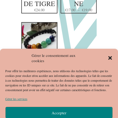
DE TIGRE
NE
Plage
€
24.00
€
17.00
–
€
19.00
de
prix :
€17.00
à
€19.00
Gérer le consentement aux
cookies
BRACELET
7
Pour offrir les meilleures expériences, nous utilisons des technologies telles que les
cookies pour stocker et/ou accéder aux informations des appareils. Le fait de consentir
CHAKRAS
à ces technologies nous permettra de traiter des données telles que le comportement de
Plage
€
17.00
–
€
19.00
navigation ou les ID uniques sur ce site. Le fait de ne pas consentir ou de retirer son
consentement peut avoir un effet négatif sur certaines caractéristiques et fonctions.
de
prix :
Gérer les services
€17.00
à
Accepter
€19.00