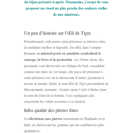
du bijou présenté ci-après. Néanmoins, j’essaye de vous
proposer un visuel au plus proche des couleurs réelles
de mes minéraux.
Un peu d’histoire sur l’Œil de Tigre
Premièrement, cette pierre semi-précieuse se retrouve dans
de multiples mythes et légendes. En effet, dans l’empire
Romain,
ce minéral porté en amulette symbolisait le
courage, la force et la protection.
Au 19ème siècle, des
gisements sont découverts en Afrique du Sud: considérée
comme rare dans un 1er temps, elle passe de précieuse à
semi-précieuse lors de la découverte d’autres gisements à
travers le monde. Enfin, le nom Œil de Tigre proviendrait de
Mésopotamie, nommée : Oculus (pour l’œil) et Belus étant
le nom du Dieu de la fortune. Ceci expliquant cela
concernant les vertus associées à ce minéral.
Infos qualité des pierres fines
Je
sélectionne mes pierres
notamment en Thaïlande et en
Inde, en choisissant les gemmes qui me semblent les plus
qualitatives.