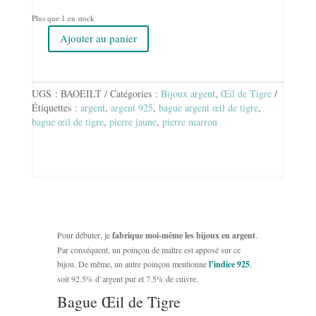
Plus que 1 en stock
Ajouter au panier
quantité
de
Bague
Œil
UGS :
BAOEILT
Catégories :
Bijoux argent
,
Œil de Tigre
de
Étiquettes :
argent
,
argent 925
,
bague argent œil de tigre
,
Tigre
bague œil de tigre
,
pierre jaune
,
pierre marron
Pour débuter, je
fabrique moi-même les bijoux en argent
.
Par conséquent, un poinçon de maître est apposé sur ce
bijou. De même, un autre poinçon mentionne
l’indice 925
,
soit 92.5% d’argent pur et 7.5% de cuivre.
Bague Œil de Tigre