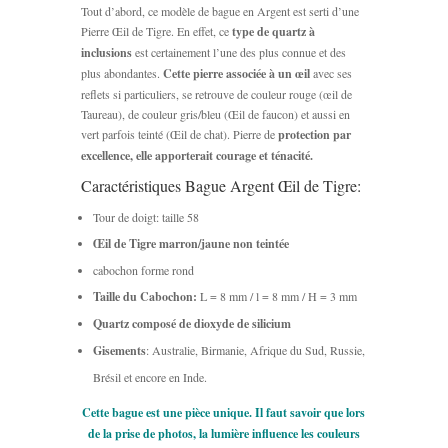
Tout d’abord, ce modèle de bague en Argent est serti d’une
Pierre Œil de Tigre. En effet, ce
type de quartz à
inclusions
est certainement l’une des plus connue et des
plus abondantes.
Cette pierre associée à un œil
avec ses
reflets si particuliers, se retrouve de couleur rouge (œil de
Taureau), de couleur gris/bleu (Œil de faucon) et aussi en
vert parfois teinté (Œil de chat). Pierre de
protection par
excellence, elle apporterait courage et ténacité.
Caractéristiques Bague Argent Œil de Tigre:
Tour de doigt: taille 58
Œil de Tigre marron/jaune non teintée
cabochon forme rond
Taille du Cabochon:
L = 8 mm / l = 8 mm / H = 3 mm
Quartz composé de dioxyde de silicium
Gisements
: Australie, Birmanie, Afrique du Sud, Russie,
Brésil et encore en Inde.
Cette bague est une pièce unique. Il faut savoir que lors
de la prise de photos, la lumière influence les couleurs