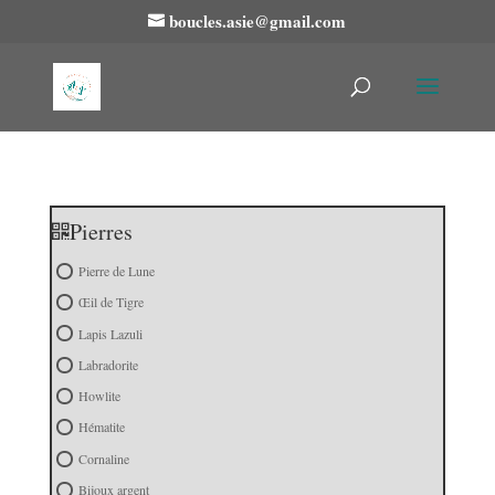
boucles.asie@gmail.com
Pierres
Pierre de Lune
Œil de Tigre
Lapis Lazuli
Labradorite
Howlite
Hématite
Cornaline
Bijoux argent