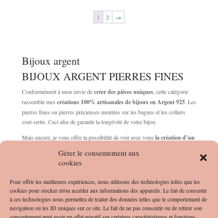
1
2
→
Bijoux argent
BIJOUX ARGENT PIERRES FINES
Conformément à mon envie de
créer des pièces uniques
, cette catégorie
rassemble mes
créations 100% artisanales de bijoux en Argent 925
. Les
pierres fines ou pierres précieuses montées sur les bagues et les colliers
sont sertis. Ceci afin de garantir la longévité de votre bijou.
Mais encore, je vous offre la possibilité de voir avec vous
la création d’un
bijou unique et sur mesure
. Contactez-moi pour une éventuelle demande
Gérer le consentement aux
ou passez à l’atelier afin que l’on voit ensemble la bague souhaitée.
cookies
Tous mes bijoux en Argent possède deux poinçons: l’un correspond à mon
poinçon de maître. L’autre précise la qualité du métal argent, soit 925
Pour offrir les meilleures expériences, nous utilisons des technologies telles que les
millième.
cookies pour stocker et/ou accéder aux informations des appareils. Le fait de consentir
à ces technologies nous permettra de traiter des données telles que le comportement de
Quant à la taille de votre tour de doigt pour les bagues, vous pouvez faire
navigation ou les ID uniques sur ce site. Le fait de ne pas consentir ou de retirer son
appel à un bijoutier qui possède un baguier. Sinon, vous pouvez mesurer le
consentement peut avoir un effet négatif sur certaines caractéristiques et fonctions.